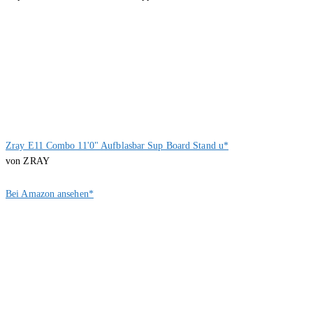
Zray E11 Combo 11'0" Aufblasbar Sup Board Stand u*
von ZRAY
Bei Amazon ansehen*