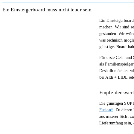
Ein Einsteigerboard muss nicht teuer sein
Ein Einsteigerboard
machen. Wir sind se
gestanden. Wir würd
was technisch mögli
günstiges Board ha
Für erste Geh- und
als Familienspielge
Deshalb möchten wir
bei Aldi + LIDL od
Empfehlenswert
Die günstigen SUP B
Fusion*
. Zu diesen
aus unserer Sicht z
Lieferumfang sein, 