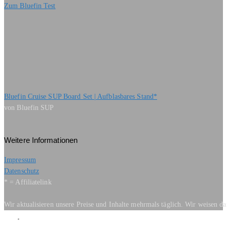
Zum Bluefin Test
Bluefin Cruise SUP Board Set | Aufblasbares Stand*
von Bluefin SUP
Weitere Informationen
Impressum
Datenschutz
* = Affiliatelink
Wir aktualisieren unsere Preise und Inhalte mehrmals täglich. Wir weisen d