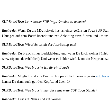
SUPBoardTest:
Ist es besser SUP Yoga Stunden zu nehmen
?
Raphaela
:
Wenn Du die Möglichkeit hast an einer geführten Yoga SUP Stunde
Übungen auf dem Board korrekt und mit Anleitung auszuführen und um in
SUPBoardTest:
Wie sieht es mit der Ausrüstung aus?
Raphaela
:
Du brauchst nur Badekleidung und wenn Du Dich wohler fühlst, ei
www.niyama.de erhältlich) Und wenn es kühler wird, kann ein Neoprenanzug
SUPBoardTest:
Was brauche ich für ein Board?
Raphaela
:
Möglich sind alle Boards. Ich persönlich bevorzuge ein
aufblasb
kannst Du dann auch gut den Kopfstand üben 😉
SUPBoardTest:
Was braucht man für seine erste SUP Yoga Stunde?
Raphaela
:
Lust auf Neues und auf Wasser