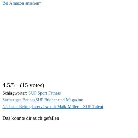
Bei Amazon ansehen*
4.5/5 - (15 votes)
Schlagwörter:
SUP Sport Fitness
Weitere
Vorheriger Beitrag
SUP Bücher und Magazine
Artikel
Nächster Beitrag
Interview mit Maik Miller – SUP Talent
ansehen
Das könnte dir auch gefallen