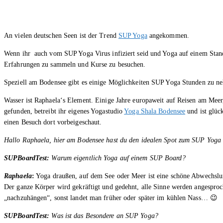
An vielen deutschen Seen ist der Trend
SUP Yoga
angekommen.
Wenn ihr auch vom SUP Yoga Virus infiziert seid und Yoga auf einem Stand 
Erfahrungen zu sammeln und Kurse zu besuchen.
Speziell am Bodensee gibt es einige Möglichkeiten SUP Yoga Stunden zu ne
Wasser ist Raphaela‘s Element. Einige Jahre europaweit auf Reisen am Meer,
gefunden, betreibt ihr eigenes Yogastudio
Yoga Shala Bodensee
und ist glüc
einen Besuch dort vorbeigeschaut.
Hallo Raphaela, hier am Bodensee hast du den idealen Spot zum SUP Yoga 
SUPBoardTest:
Warum eigentlich Yoga auf einem SUP Board?
Raphaela
:
Yoga draußen, auf dem See oder Meer ist eine schöne Abwechslu
Der ganze Körper wird gekräftigt und gedehnt, alle Sinne werden angesproc
„nachzuhängen“, sonst landet man früher oder später im kühlen Nass… 😉
SUPBoardTest:
Was ist das Besondere an SUP Yoga?