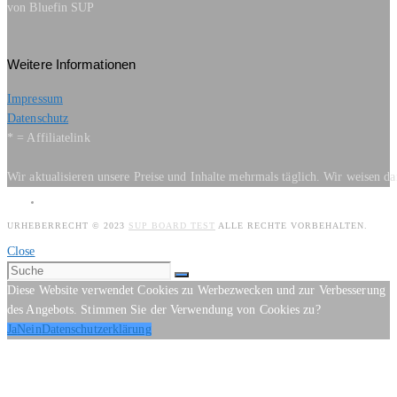
von Bluefin SUP
Weitere Informationen
Impressum
Datenschutz
* = Affiliatelink
Wir aktualisieren unsere Preise und Inhalte mehrmals täglich. Wir weisen d
URHEBERRECHT © 2023
SUP BOARD TEST
ALLE RECHTE VORBEHALTEN.
Close
Diese Website verwendet Cookies zu Werbezwecken und zur Verbesserung
des Angebots. Stimmen Sie der Verwendung von Cookies zu?
Ja
Nein
Datenschutzerklärung