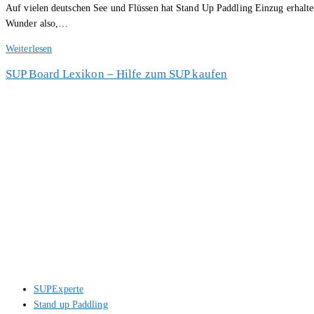
Auf vielen deutschen See und Flüssen hat Stand Up Paddling Einzug erhalte
Wunder also,…
SUP
Weiterlesen
Board
SUP Board Lexikon – Hilfe zum SUP kaufen
Verleih
und
Kurse
in
Deutschland
Beitrags-
SUPExperte
Autor:
Beitrags-
Stand up Paddling