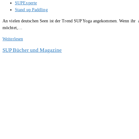
Beitrags-
SUPExperte
Autor:
Beitrags-
Stand up Paddling
Kategorie:
An vielen deutschen Seen ist der Trend SUP Yoga angekommen. Wenn ihr au
möchtet,…
SUP
Weiterlesen
Yoga
SUP Bücher und Magazine
am
Bodensee