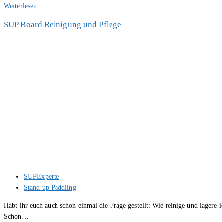
Die
Weiterlesen
richtige
SUP Board Reinigung und Pflege
SUP
Board
Finne
Beitrags-
SUPExperte
Autor:
Beitrags-
Stand up Paddling
Kategorie:
Habt ihr euch auch schon einmal die Frage gestellt: Wie reinige und lagere
Schon…