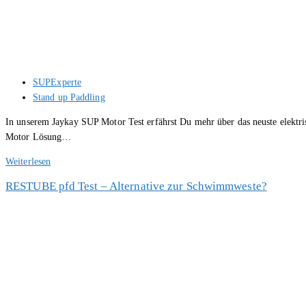
Beitrags-
SUPExperte
Autor:
Beitrags-
Stand up Paddling
Kategorie:
In unserem Jaykay SUP Motor Test erfährst Du mehr über das neuste elektri
Motor Lösung…
SUP
Weiterlesen
Motor
RESTUBE pfd Test – Alternative zur Schwimmweste?
Elektro
Finne
im
Test
–
Jaykay
F2
E-