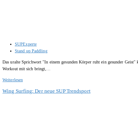
Beitrags-
SUPExperte
Autor:
Beitrags-
Stand up Paddling
Kategorie:
Das uralte Sprichwort "In einem gesunden Körper ruht ein gesunder Geist" 
Workout mit sich bringt,…
SUP
Weiterlesen
Fitness
Wing Surfing: Der neue SUP Trendsport
–
fit
durch
Stand
Up
Paddling