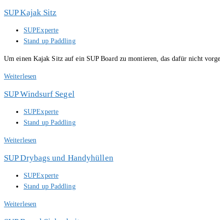
Motoren
SUP Kajak Sitz
Beitrags-
SUPExperte
Autor:
Beitrags-
Stand up Paddling
Kategorie:
Um einen Kajak Sitz auf ein SUP Board zu montieren, das dafür nicht vorgese
SUP
Weiterlesen
Kajak
SUP Windsurf Segel
Sitz
Beitrags-
SUPExperte
Autor:
Beitrags-
Stand up Paddling
Kategorie:
SUP
Weiterlesen
Windsurf
SUP Drybags und Handyhüllen
Segel
Beitrags-
SUPExperte
Autor:
Beitrags-
Stand up Paddling
Kategorie:
SUP
Weiterlesen
Drybags