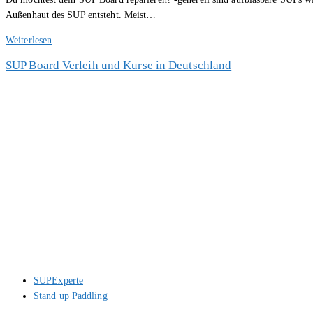
Außenhaut des SUP entsteht. Meist…
SUP
Weiterlesen
Board
SUP Board Verleih und Kurse in Deutschland
reparieren
–
So
geht’s
Beitrags-
SUPExperte
Autor:
Beitrags-
Stand up Paddling
Kategorie: