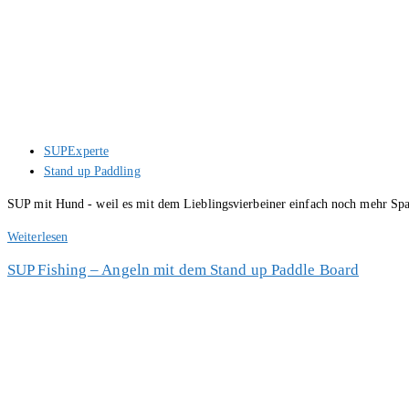
Beitrags-
SUPExperte
Autor:
Beitrags-
Stand up Paddling
Kategorie:
SUP mit Hund - weil es mit dem Lieblingsvierbeiner einfach noch mehr Spa
SUP
Weiterlesen
mit
SUP Fishing – Angeln mit dem Stand up Paddle Board
Hund
–
Stand
up
Paddling
mit
dem