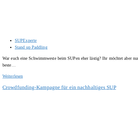
Fin
Beitrags-
SUPExperte
Autor:
Beitrags-
Stand up Paddling
Kategorie:
War euch eine Schwimmweste beim SUPen eher lästig? Ihr möchtet aber nur 
beste…
RESTUBE
Weiterlesen
pfd
Crowdfunding-Kampagne für ein nachhaltiges SUP
Test
–
Alternative
zur
Schwimmweste?