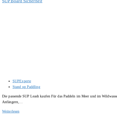
SUP Board Sicherheit
und
Handyhüllen
Beitrags-
SUPExperte
Autor:
Beitrags-
Stand up Paddling
Kategorie:
Die passende SUP Leash kaufen Für das Paddeln im Meer und im Wildwasser 
Anfängern,…
SUP
Weiterlesen
Board