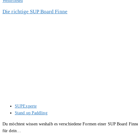
SUP
Weiterlesen
FAQ
Die richtige SUP Board Finne
–
Häufig
gestellte
Fragen
Beitrags-
SUPExperte
Autor:
Beitrags-
Stand up Paddling
Kategorie:
Du möchtest wissen weshalb es verschiedene Formen einer SUP Board Finne g
für dein…