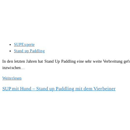
Beitrags-
SUPExperte
Autor:
Beitrags-
Stand up Paddling
Kategorie:
In den letzten Jahren hat Stand Up Paddling eine sehr weite Verbreitung ge
inzwischen…
SUP
Weiterlesen
Board
SUP mit Hund – Stand up Paddling mit dem Vierbeiner
Beschriftung