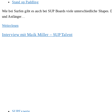
Autor:
Beitrags-
Stand up Paddling
Kategorie:
Wie bei Surfen gibt es auch bei SUP Boards viele unterschiedliche Shapes. D
und Anfänger…
Interview
Weiterlesen
mit
Interview mit Maik Miller – SUP Talent
SUP
Board
Experte
Rainer
Hall
Beitrags-
SUPExperte