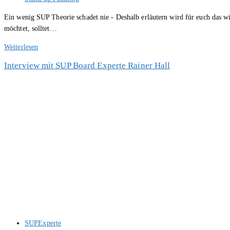
Kategorie:
Ein wenig SUP Theorie schadet nie - Deshalb erläutern wird für euch das 
möchtet, solltet…
SUP
Weiterlesen
Fahrtechnik
Interview mit SUP Board Experte Rainer Hall
für
Anfänger
Beitrags-
SUPExperte