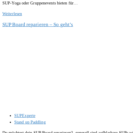
SUP-Yoga oder Gruppenevents bieten für…
SUP
Weiterlesen
CHIEMSEE
SUP Board reparieren – So geht’s
das
„BAYERISCHE
MEER“
auf
dem
SUP
Board
neu
endecken
Beitrags-
SUPExperte
Autor:
Beitrags-
Stand up Paddling
Kategorie:
Du möchtest dein SUP Board reparieren? -generell sind aufblasbare SUPs w