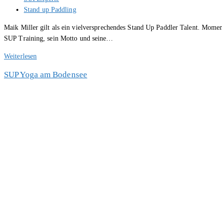
Autor:
Beitrags-
Stand up Paddling
Kategorie:
Maik Miller gilt als ein vielversprechendes Stand Up Paddler Talent. Mome
SUP Training, sein Motto und seine…
Interview
Weiterlesen
mit
SUP Yoga am Bodensee
Maik
Miller
–
SUP
Talent