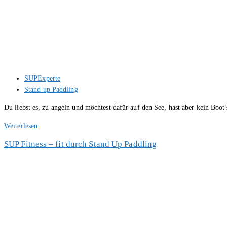
Vierbeiner
Beitrags-
SUPExperte
Autor:
Beitrags-
Stand up Paddling
Kategorie:
Du liebst es, zu angeln und möchtest dafür auf den See, hast aber kein Boo
SUP
Weiterlesen
Fishing
SUP Fitness – fit durch Stand Up Paddling
–
Angeln
mit
dem
Stand
up
Paddle
Board