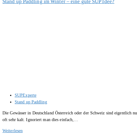
Stand up Paddling im Winter – eine gute SUP Idee?
SUP
Kleidung
zum
Stand
up
Paddling
Beitrags-
SUPExperte
Autor:
Beitrags-
Stand up Paddling
Kategorie:
Die Gewässer in Deutschland Österreich oder der Schweiz sind eigentlich 
oft sehr kalt. Ignoriert man dies einfach,…
Stand
Weiterlesen