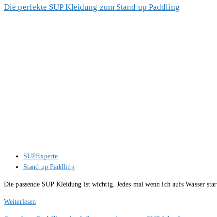
Die perfekte SUP Kleidung zum Stand up Paddling
Sicherheit
Beitrags-
SUPExperte
Autor:
Beitrags-
Stand up Paddling
Kategorie:
Die passende SUP Kleidung ist wichtig. Jedes mal wenn ich aufs Wasser sta
Die
Weiterlesen
perfekte