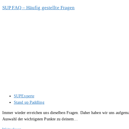
Board
SUP FAQ – Häufig gestellte Fragen
transportieren
Beitrags-
SUPExperte
Autor:
Beitrags-
Stand up Paddling
Kategorie:
Immer wieder erreichen uns dieselben Fragen. Daher haben wir uns aufgema
Auswahl der wichtigsten Punkte zu deinem…