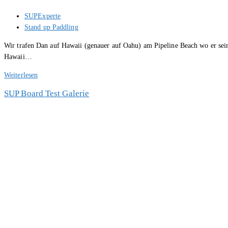
Beitrags-
SUPExperte
Autor:
Beitrags-
Stand up Paddling
Kategorie:
Wir trafen Dan auf Hawaii (genauer auf Oahu) am Pipeline Beach wo er sein
Hawaii…
Interview
Weiterlesen
mit
SUP Board Test Galerie
Dan
Christansen
–
SUP
Board
Profi