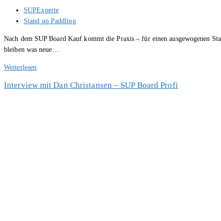
Beitrags-
SUPExperte
Autor:
Beitrags-
Stand up Paddling
Kategorie:
Nach dem SUP Board Kauf kommt die Praxis – für einen ausgewogenen Star
bleiben was neue…
SUP
Weiterlesen
Bücher
Interview mit Dan Christansen – SUP Board Profi
und
Magazine