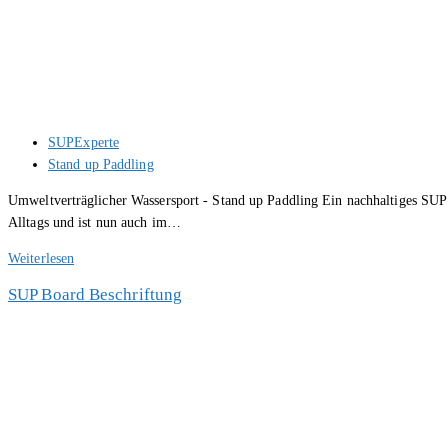
Beitrags-
SUPExperte
Autor:
Beitrags-
Stand up Paddling
Kategorie:
Umweltverträglicher Wassersport - Stand up Paddling Ein nachhaltiges SUP 
Alltags und ist nun auch im…
Crowdfunding-
Weiterlesen
Kampagne
SUP Board Beschriftung
für
ein
nachhaltiges
SUP