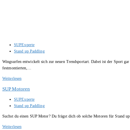
Beitrags-
SUPExperte
Autor:
Beitrags-
Stand up Paddling
Kategorie:
Wingsurfen entwickelt sich zur neuen Trendsportart. Dabei ist der Sport ga
festmontierten,…
Wing
Weiterlesen
Surfing:
SUP Motoren
Der
neue
Beitrags-
SUPExperte
SUP
Autor:
Beitrags-
Stand up Paddling
Trendsport
Kategorie:
Suchst du einen SUP Motor? Du frägst dich ob solche Motoren für Stand up
SUP
Weiterlesen