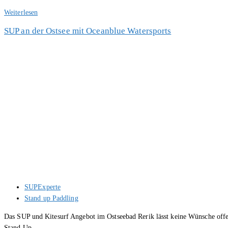
SUP
Weiterlesen
Board
SUP an der Ostsee mit Oceanblue Watersports
Reinigung
und
Pflege
Beitrags-
SUPExperte
Autor:
Beitrags-
Stand up Paddling
Kategorie:
Das SUP und Kitesurf Angebot im Ostseebad Rerik lässt keine Wünsche offen
Stand Up…