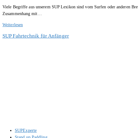
Kategorie:
Viele Begriffe aus unserem SUP Lexikon sind vom Surfen oder anderen Brett
Zusammenhang mit…
SUP
Weiterlesen
Board
SUP Fahrtechnik für Anfänger
Lexikon
–
Hilfe
zum
SUP
kaufen
Beitrags-
SUPExperte
Autor:
Beitrags-
Stand up Paddling