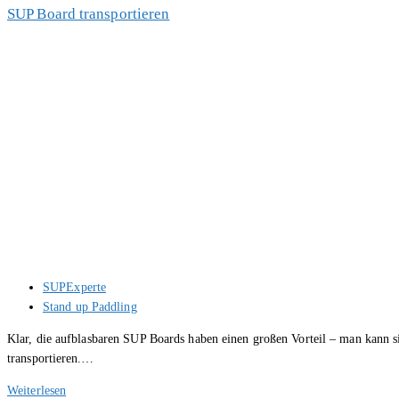
up
SUP Board transportieren
Paddling
im
Winter
–
eine
gute
SUP
Idee?
Beitrags-
SUPExperte
Autor:
Beitrags-
Stand up Paddling
Kategorie:
Klar, die aufblasbaren SUP Boards haben einen großen Vorteil – man kann
transportieren.…
SUP
Weiterlesen