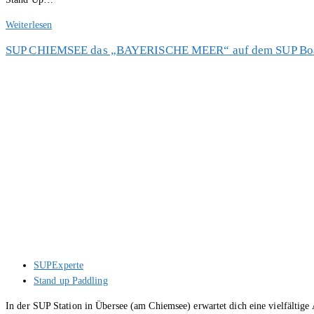
SUP
Weiterlesen
an
SUP CHIEMSEE das „BAYERISCHE MEER“ auf dem SUP Boa
der
Ostsee
mit
Oceanblue
Watersports
Beitrags-
SUPExperte
Autor:
Beitrags-
Stand up Paddling
Kategorie:
In der SUP Station in Übersee (am Chiemsee) erwartet dich eine vielfältig